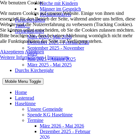
Wir benutzen Cookies
Kirche mit Kindern
Männer im Gespräch
Wir nutzen Cookies auf unserer Website. Einige von ihnen sind
Redaktionskreis
essenziell für den Betrieb der Seite, während andere uns helfen, diese
Partnerschaften
Website und die Nutzererfahrung zu verbessern (Tracking Cookies).
Taufe...
Sie können selbst entscheiden, ob Sie die Cookies zulassen möchten.
Gemeindebrief
Bitte beachten Sie, dass bei einer Ablehnung womöglich nicht mehr
März 2026 - Mai 2026
alle Funktionalitäten der Seite zur Verfügung stehen.
Dezember 2025 - Februar 2026
September 2025 - November
Akzeptieren
Ablehnen
2025
Weitere Informationen
|
Impressum
Juni 2025 - August 2025
März 2025 - Mai 2025
Durchs Kirchenjahr
Mobile Menu Toggle
Home
Lastenrad
Haselünne
Unsere Gemeinde
Spende KG Haselünne
Termine
März 2026 - Mai 2026
Dezember 2025 - Februar
2026