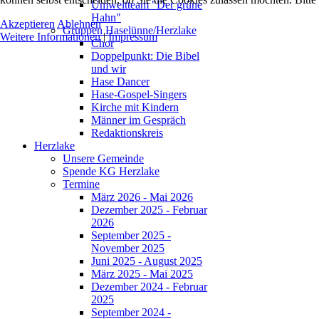
Umweltteam "Der grüne
Hahn"
Akzeptieren
Ablehnen
Gruppen Haselünne/Herzlake
Weitere Informationen
|
Impressum
Chor
Doppelpunkt: Die Bibel
und wir
Hase Dancer
Hase-Gospel-Singers
Kirche mit Kindern
Männer im Gespräch
Redaktionskreis
Herzlake
Unsere Gemeinde
Spende KG Herzlake
Termine
März 2026 - Mai 2026
Dezember 2025 - Februar
2026
September 2025 -
November 2025
Juni 2025 - August 2025
März 2025 - Mai 2025
Dezember 2024 - Februar
2025
September 2024 -